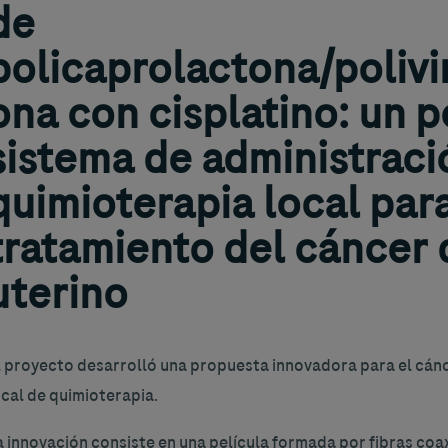
de
policaprolactona/polivin
ona con cisplatino: un p
sistema de administraci
quimioterapia local para
tratamiento del cáncer 
uterino
l proyecto desarrolló una propuesta innovadora para el cánc
ocal de quimioterapia.
a innovación consiste en una película formada por fibras co