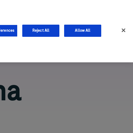
ferences
Reject All
Allow All
na