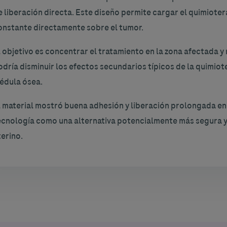
e liberación directa. Este diseño permite cargar el quimiotera
onstante directamente sobre el tumor.
l objetivo es concentrar el tratamiento en la zona afectada y 
odría disminuir los efectos secundarios típicos de la quimiot
édula ósea.
l material mostró buena adhesión y liberación prolongada en
ecnología como una alternativa potencialmente más segura y 
terino.