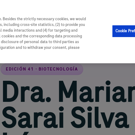
. Besides the strictly necessary cookies, we would
Inicio
, including cross-site statistics, (2) to provide you
al media interactions and (4) for targeting and
Cookie Pre
Convocatoria Investigación
ll cookies and the corresponding data processing
disclosure of personal data to third parties as
Convocatoria Beca
figuration and to withdraw your consent, please
Noticias y Prensa
EDICIÓN 41 · BIOTECNOLOGÍA
Dra. Maria
Sarai Silva