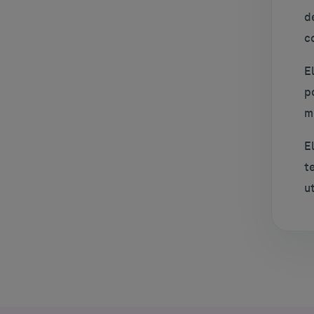
d
c
E
p
m
E
t
u