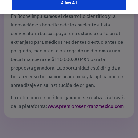
Allow All
En Roche impulsamos el desarrollo científico y la
innovación en beneficio de los pacientes. Esta
convocatoria busca apoyar una estancia corta en el
extranjero para médicos residentes o estudiantes de
posgrado, mediante la entrega de un diploma y una
beca financiera de $110,000.00 MXN para la
propuesta ganadora. La oportunidad está dirigida a
fortalecer su formación académica y la aplicación del
aprendizaje en su institución de origen.
La definición del médico ganador se realizará a través
de la plataforma:
www.premiorosenkranzmexico.com