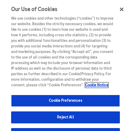
Our Use of Cookies
We use cookies and other technologies (“cookies”) to improve
our website. Besides the strictly necessary cookies, we would
like to use cookies (1) to learn how our website is used and
how it performs, including cross-site statistics, (2) to provide
you with additional functionalities and personalisation (3) to
provide you social media interactions and (4) for targeting
and marketing purposes. By clicking “Accept all”, you consent
to the use of all cookies and the corresponding data
processing which may include your browser-information and
IP-address as well as the disclosure of personal data to third
parties as further described in our Cookie/Privacy Policy. For
more information, configuration and to withdraw your
Beca para estancia
consent, please click “Cookie Preferences”.
Cookie Notice
corta en el extranjero
Cookie Preferences
Reject All
BECA FINANCIERA
$110,000 MXN